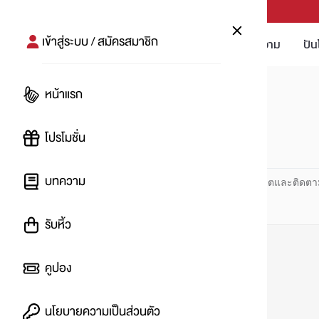
PUNPRO #MoreforLife
เข้าสู่ระบบ / สมัครสมาชิก
โปรโมชัน
บทความ
ปัน
หน้าแรก
หน้าแรก
#breadtalk
โปรโมชั่น
#
บทความ
ปันโปร PUNPRO ที่ 1 ด้านโปรโมชัน อัปเดตและติดตา
รับหิ้ว
คูปอง
นโยบายความเป็นส่วนตัว