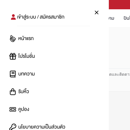
PUNPRO #MoreforLife
เข้าสู่ระบบ / สมัครสมาชิก
โปรโมชัน
บทความ
ปัน
หน้าแรก
หน้าแรก
#lacoste
โปรโมชั่น
#
บทความ
ปันโปร PUNPRO ที่ 1 ด้านโปรโมชัน อัปเดตและติดตา
รับหิ้ว
คูปอง
นโยบายความเป็นส่วนตัว