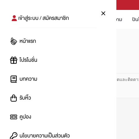
PUNPRO #MoreforLife
เข้าสู่ระบบ / สมัครสมาชิก
โปรโมชัน
บทความ
ปัน
หน้าแรก
หน้าแรก
#polaroidcamera
โปรโมชั่น
#
บทความ
ปันโปร PUNPRO ที่ 1 ด้านโปรโมชัน อัปเดตและติดตา
รับหิ้ว
คูปอง
นโยบายความเป็นส่วนตัว