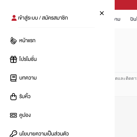
PUNPRO #MoreforLife
เข้าสู่ระบบ / สมัครสมาชิก
โปรโมชัน
บทความ
ปัน
หน้าแรก
หน้าแรก
#scener
โปรโมชั่น
#
บทความ
ปันโปร PUNPRO ที่ 1 ด้านโปรโมชัน อัปเดตและติดตา
รับหิ้ว
คูปอง
นโยบายความเป็นส่วนตัว