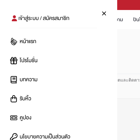
PUNPRO #MoreforLife
เข้าสู่ระบบ / สมัครสมาชิก
โปรโมชัน
บทความ
ปัน
หน้าแรก
หน้าแรก
#terminal21asoke
โปรโมชั่น
#
บทความ
ปันโปร PUNPRO ที่ 1 ด้านโปรโมชัน อัปเดตและติดตา
รับหิ้ว
คูปอง
นโยบายความเป็นส่วนตัว