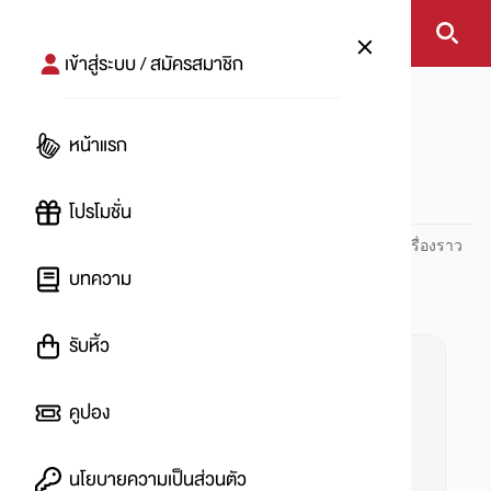
เข้าสู่ระบบ / สมัครสมาชิก
หน้าแรก
#thetastethonglor
หน้าแรก
#
โปรโมชั่น
ปันโปร PUNPRO ที่ 1 ด้านโปรโมชัน อัปเดตและติดตามทุกเรื่องราว
โปรโมชัน
บทความ
รับหิ้ว
คูปอง
นโยบายความเป็นส่วนตัว