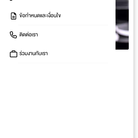
ข้อกำหนดและเงื่อนไข
ติดต่อเรา
ร่วมงานกับเรา
ลดแรงมาก รองเท้า
ADIDAS
รุ่นฮิต
Ultimate Fusion
สีดำสุดเท่
ลดเหลือ
1,400.-
💕 โปรโมชั่น : ลด 50%
❤️ ราคาปกติ : 2,800.-
💖 ราคาพิเศษ : 1,400.-
📅 ระยะเวลา : วันนี้ - 22 พ.ค. 62
📌 สถานที่ : ทางเข้า ROBINSON ชั้น 1 ฝั่ง
Supersports ศูนย์การค้าฟิวเจอร์พาร์ค รังสิต
👑 On-Top : ไม่มี