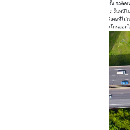
จะ Come Back สู่ชีวิตที่คุ้นเคยอีกครั้ง รถติดเ
กลับมาทำงานที่ออฟฟิศเหมือนเดิมละ งั้นหนี
ทุกวันหยุดพิเศษก็จะได้เจอกับความพิเศษที่ไม่เ
ดีใจมากจนอยากรัวมือๆ พร้อมกับตะโกนออกไปว่า 