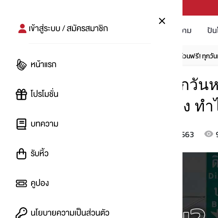
PUNPRO #MoreforLife
เข้าสู่ระบบ / สมัครสมาชิก
โปรโมชัน
บทความ
ปัน
หน้าแรก
บทความ
โปรเที่ยว
ขึ้นทางด่วนฟรี! ทุกว
หน้าแรก
ขึ้นทางด่วนฟรี! ทุกวัน
โปรโมชั่น
2578 เงื่อนไขยังไง ทำไ
บทความ
8 พ.ค. 2563
โดย
:
MilD
รับหิ้ว
คูปอง
นโยบายความเป็นส่วนตัว