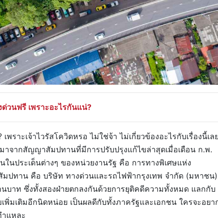
งด่วนฟรี เพราะอะไรกันแน่?
 เพราะเจ้าไวรัสโควิดหรอ ไม่ใช่จ้า ไม่เกี่ยวข้องอะไรกับเรื่องนี้เล
 มาจากสัญญาสัมปทานที่มีการปรับปรุงแก้ไขล่าสุดเมื่อเดือน ก.พ.
องกันในประเด็นต่างๆ ของหน่วยงานรัฐ คือ การทางพิเศษแห่ง
สัมปทาน คือ บริษัท ทางด่วนและรถไฟฟ้ากรุงเทพ จำกัด (มหาชน)
นบาท ซึ่งทั้งสองฝ่ายตกลงกันด้วยการยุติคดีความทั้งหมด แลกกับ
พิ่มเติมอีกนิดหน่อย เป็นผลดีกับทั้งภาครัฐและเอกชน ใครจะอยา
จะทำแหละ