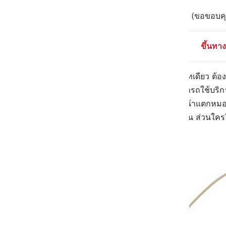
ใช้ฟรีรัวๆ
(ขอขอบค
ขึ้นทา
อยากวิ่งฉิวแบบไม่ต้องจ่ายแม้แต่บาทเดียว ต้
จะมีเพียง 3 เส้นทางเท่านั้น ซึ่งสามารถใช้บริก
เถียงพนักงานว่าขึ้นฟรีไม่ใช่หรอ หน้าแตกหมอ
เดียว ขับผ่านไปได้เลย ไม่ต้องจ่ายเงิน ส่วนใค
ไปโล้ด