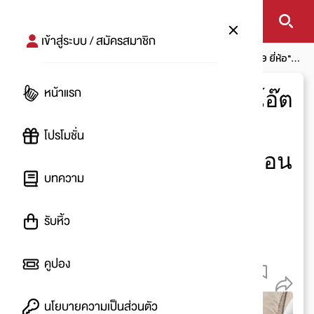
เข้าสู่ระบบ / สมัครสมาชิก
หน้าแรก
บทความ
โปรกิน
แบรนด์ไหนดี ? รีวิว "นมโอ๊ต 9 ยี่ห้อ"
สวมบทเป็นหนูทดลอง ชิมให้ดูแบบโนสปอน !
หน้าแรก
แบรนด์ไหนดี ? รีวิว "นมโอ๊ต
9 ยี่ห้อ" สวมบทเป็นหนู
โปรโมชั่น
ทดลอง ชิมให้ดูแบบโนสปอน
บทความ
!
รับหิ้ว
โดย
:
imnat
31 ส.ค. 2565
คูปอง
70.8 K
นโยบายความเป็นส่วนตัว