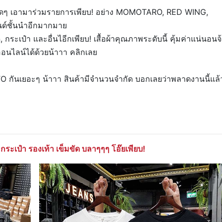
์เด็ดๆ เอามาร่วมรายการเพียบ! อย่าง MOMOTARO, RED WING,
์ชั้นนำอีกมากมาย
ขัด, กระเป๋า และอื่นไอีกเพียบ! เสื้อผ้าคุณภาพระดับนี้ คุ้มค่าแน่นอนจ
อนไลน์ได้ด้วยน้าาา คลิกเลย
O กันเยอะๆ น้าาา สินค้ามีจำนวนจำกัด บอกเลยว่าพลาดงานนี้แล้
้า กระเป๋า รองเท้า เข็มขัด บลาๆๆๆ โอ๊ยเพียบ!