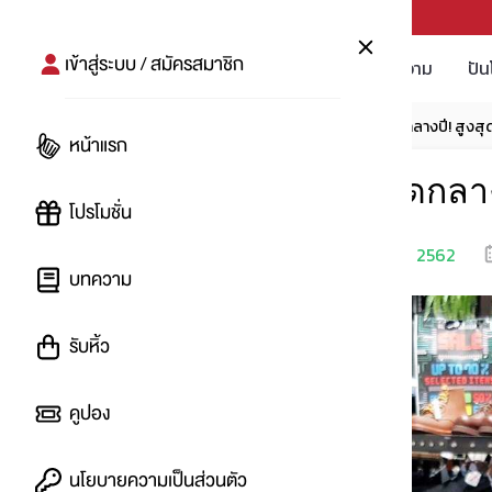
PUNPRO #MoreforLife
เข้าสู่ระบบ / สมัครสมาชิก
โปรโมชัน
บทความ
ปัน
หน้าแรก
โปรโมชัน
PRONTO ลดเดือดกลางปี! สูงส
หน้าแรก
PRONTO ลดเดือดกลางป
โปรโมชั่น
เริ่ม
17 มิ.ย. 2562
โดย
:
imnat
บทความ
รับหิ้ว
คูปอง
นโยบายความเป็นส่วนตัว