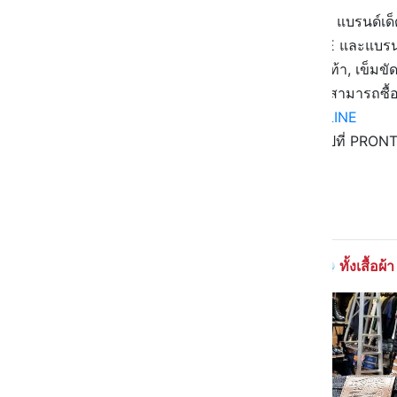
👖 โปรแบบนี้ไม่ได้มีมาบ่อยๆ นะจ๊ะ แบรนด
IRON HEART, FLATHEAD, NUDIE และแบรนด
👖 มีทั้งเสื้อยีนส์, กางเกงยีนส์, รองเท้า, เข็ม
าา ใครไม่สะดวกเดินทางมาที่ช็อป สามารถซื้อ
>>>
http://prontoden.im/PTONLINE
👖 อย่าลืมชวนเพื่อน จูงแฟนมาช้อปที่ PRONT
จะเสียใจ
📆 ตั้งแต่วันนี้เป็นต้นไป
📍PRONTO ทุกสาขา
ไปกันจ้า 💨 ทั้งเสื้อผ