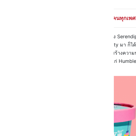
| Serendipity ไอศกรีมขวัญใจคนทุกเพศ 
Serendipity คือแบรนด์ไอศกรีมของ Serendipity 
เปิดตัวไลน์ไอศกรีมอย่าง Serendipity มา ก็
โดยจุดเด่นของไอศกรีมที่นี่คือ การสร้างความป
นิยมที่วางจำหน่ายอยู่ในตอนนี้ก็ได้แก่ Humb