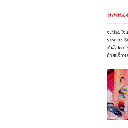
| Ice Cream การร่วมงานกันครั้งแรกขอ
พูดถึงของกินมาตั้งนาน เดี๋ยวแฟนๆ จะน้อยใจเอ
เฉลิมฉลองให้กับการพบกันครั้งแรกระหว่าง S
ที่ก่อนหน้านี้แฟนๆ หลายคนคาดเดากันไปต่างๆ
Ariana Grande หรือเปล่า จนผลสุดท้ายแจ็กพ