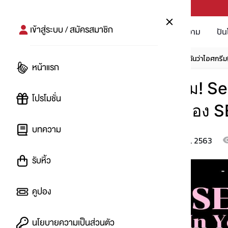
PUNPRO #MoreforLife
เข้าสู่ระบบ / สมัครสมาชิก
โปรโมชัน
บทความ
ปัน
หน้าแรก
บทความ
โปรอัพเดท
เรียกฉันว่าไอศกร
หน้าแรก
เรียกฉันว่าไอศกรีม! 
โปรโมชั่น
นัว ฉลองการฟีตของ S
บทความ
28 ส.ค. 2563
โดย
:
imnat
รับหิ้ว
คูปอง
นโยบายความเป็นส่วนตัว