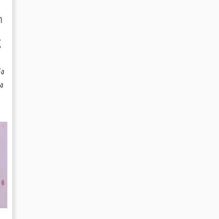
ๆ
้
ึง
ง