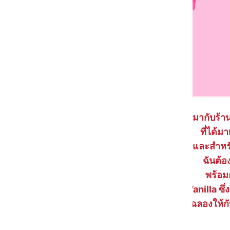
"ฉันโตมากับร้าน
ที่ได้ม
และสำหร
ฉันต้อ
พร้อม
Pink Vanilla ซ
ในการเฉลิมฉลองให้ก