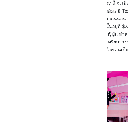
ไอศกรีมรสชาติใหม่จาก Serendipity นี้ จะเป
Fudge โดยมีเนื้อไอศกรีมเป็นสีชมพูอ่อน มี
SELPINK ไปรับรองว่าฟินกันถ้วนหน้าแน่นอน
และสำหรับราคาค่าตัวของน้องเค้านั้นอยู่ที่ $
ที่นิวยอร์กรวมไปถึงโตเกียว ประเทศญี่ปุ่น ส
แว่วๆ มาว่าทาง Serendipity กำลังเตรียมวา
แม้ตอนนี้จะยังไม่ได้มีรายละเอียดหรือความคืบ
ไว้ในตู้เย็นรัวๆ อิอิ 😛