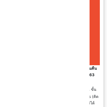
โปรโมชั่นต่อที่ 1 : จัดให้ Surprise Voucher
รับเงินคืน
40% Coins สูงสุด 80 Coins
ตั้งแต่วันที่ 1-3 ต.ค. 63
(เพียง 3 วันเท่านั้น)
จ่ายบิลโทรศัพท์ หรืออินเทอร์เน็ตรายเดือน ขั้น
ต่ำ 200 บาทขึ้นไป รับเงินคืนสูงสุด 80 Coins (คิด
เป็น 40%) ลดคุ้มแบบนี้ไม่ได้มีบ่อยๆ พลาดไม่ได้