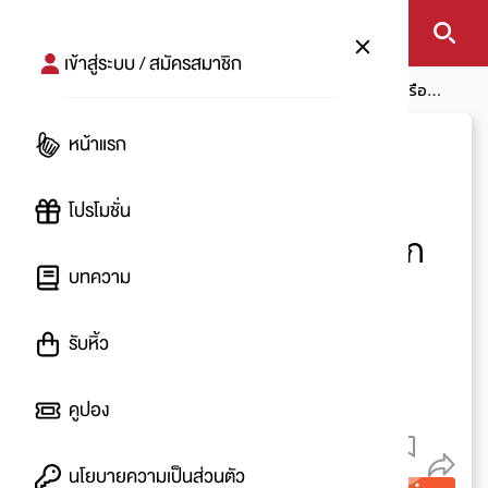
เข้าสู่ระบบ / สมัครสมาชิก
หน้าแรก
โปรโมชัน
รวมโปรมือถือ
จ่ายบิลค่าโทรศัพท์ หรือ
อินเตอร์เน็ต ผ่านแอป Shopee ที่เดียวครบ จบทุกค่าใช้จ่าย
หน้าแรก
จ่ายบิลค่าโทรศัพท์ หรือ
อินเตอร์เน็ต ผ่านแอป
โปรโมชั่น
Shopee ที่เดียวครบ จบทุก
บทความ
ค่าใช้จ่าย
รับหิ้ว
โดย
:
MilD
หมดโปรโมชัน
คูปอง
1 ต.ค. 2563 - 31 ต.ค. 2563
17.0 K
นโยบายความเป็นส่วนตัว