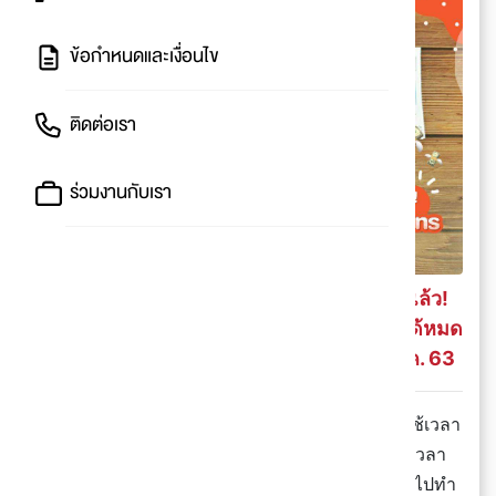
ข้อกำหนดและเงื่อนไข
ติดต่อเรา
ร่วมงานกับเรา
จ่ายบิลโทรคมนาคม ผ่านแอป Shopee ได้แล้ว!
จะบิลค่าโทรศัพท์ หรือค่าอินเทอร์เน็ต ก็จ่ายได้หมด
รับเงินคืน 40% Coins ฟินกันตลอดเดือน ต.ค. 63
ชีวิตในแต่ละวันทุกวันนี้คือวุ่นวายเหลือเกินจ้า แค่ใช้เวลา
เดินทางไป-กลับจากออฟฟิศทำงานเนี่ย ก็แทบหมดเวลา
ไปทั้งวันแล้ว เหนื่อยเหลือเกิน ไม่รู้จะหาเวลาที่ไหนไปทำ