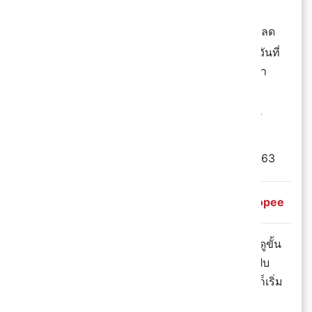
ระหว่างวันที่ 1-31 ต.ค. 63
เมื่อทำรายการสำเร็จแล้วจะได้รับโค้ดส่วนลด
ภายในวันที่ 19 ต.ค. 63 (ทำรายการระหว่างวันที่
1-15 ต.ค. 63) และภายในวันที่ 3 พ.ย. 63 (ทำ
รายการระหว่างวันที่ 16-31 ต.ค. 63)
โค้ดส่วนลดสามารถใช้ได้กับร้าน Hisense
Official Shop จาก Shopee Mall เท่านั้น
สามารถใช้โค้ดส่วนลดได้ถึงวันที่ 30 พ.ย. 63
ขั้นตอนจ่ายบิลค่าโทรศัพท์-อินเทอร์เน็ต ผ่าน Shopee
เชื่อว่าทุกคนคงอยากจะจ่ายบิลกันแล้ว ลองตามมาดูขั้น
ตอนจ่ายบิลผ่าน Shopee กันเลยจ้า ใช้เวลาเพียงแป๊บ
เดียวก็จ่ายบิลเสร็จแล้ว ดีงามขนาดนี้ ถ้าพร้อมแล้วก็เริ่ม
เลย!