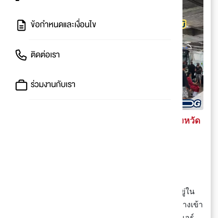
ข้อกำหนดและเงื่อนไข
ติดต่อเรา
ร่วมงานกับเรา
สนามบินสุวรรณภูมิก็มีรถโดยสารออกต่างจังหวัด
ได้นะ
🚍
เราทุกคนต่างรู้กันดีว่า สนามบินสุวรรณภูมิมีที่ตั้งอยู่ใน
เขตของจังหวัดสมุทรปราการ หากต้องการจะเดินทางเข้า
และออกจากสนามบินสุวรรณภูมิ ก็จะมีวิธีการคือ แอร์