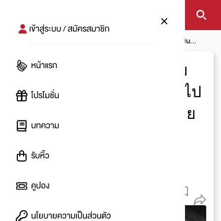
เข้าสู่ระบบ / สมัครสมาชิก
หน้าแรก
บทความ
โปรเที่ยว
จุดขึ้นรถโดยสารในสนามบิน
สุวรรณภูมิ พาเดินทางไปจังหวัดไหนบ้าง มาดูกันเลย 🚍
หน้าแรก
จุดขึ้นรถโดยสารในสนาม
บินสุวรรณภูมิ พาเดินทางไป
โปรโมชั่น
จังหวัดไหนบ้าง มาดูกันเลย
บทความ
🚍
รับหิ้ว
โดย
:
Ying
28 ก.พ. 2567
คูปอง
35.1 K
นโยบายความเป็นส่วนตัว