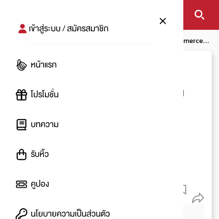
เข้าสู่ระบบ / สมัครสมาชิก
หน้าแรก
บทความ
โปรสมาร์ท
สัมมนาฟรี! Social Commerce
Day เผยทริคความสำเร็จ ทำร้านค้าออนไลน์ ให้ขายได้!!
หน้าแรก
สัมมนาฟรี! Social
Commerce Day เผยทริค
โปรโมชั่น
ความสำเร็จ ทำร้านค้า
บทความ
ออนไลน์ ให้ขายได้!!
รับหิ้ว
โดย
:
Belt
3 พ.ย. 2563
คูปอง
1.4 K
นโยบายความเป็นส่วนตัว