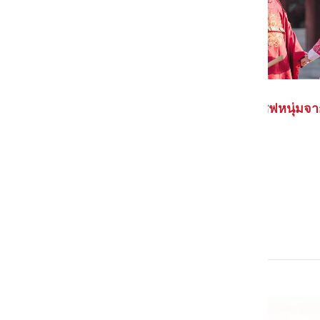
Mr.Queen พีเรียดสายฮา เมื่อเชฟหนุ่มจา
มีจำนวน 20 ตอน
ดูจบใช้เวลา 23.81 ชม.
ดูได้ทาง
Netflix
และ
VIU