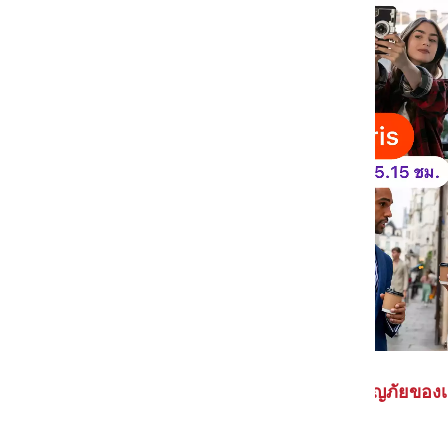
Emily in Paris เรื่องราวการผจญภัยของเอมิ