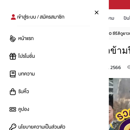
PUNPRO #MoreforLife
เข้าสู่ระบบ / สมัครสมาชิก
โปรโมชัน
บทความ
ปัน
หน้าแรก
บทความ
โปรอัพเดท
รวม 20 ซีรีส์ดูยาวข
หน้าแรก
รวม 20 ซีรีส์ดูยาวข้ามป
โปรโมชั่น
26 ธ.ค. 2566
โดย
:
imnat
บทความ
รับหิ้ว
คูปอง
นโยบายความเป็นส่วนตัว