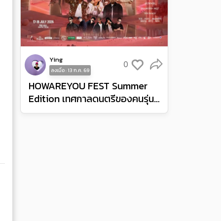
Ying
0
ลงเมื่อ : 13 ก.ค. 69
HOWAREYOU FEST Summer
Edition เทศกาลดนตรีของคนรุ่น
ใหม่ ยกไวบส์เฟสติวัลและปาร์ตี้มา
ไว้ที่ MGI Hall