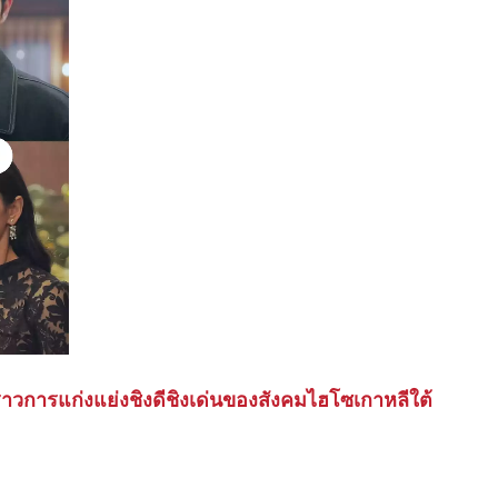
ราวการแก่งแย่งชิงดีชิงเด่นของสังคมไฮโซเกาหลีใต้