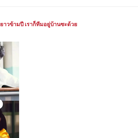
ูยาวข้ามปี เราก็ทีมอยู่บ้านซะด้วย