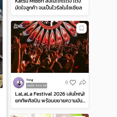
Katsu Midori ส่งเนะโกะเด้ง เด้ง
มัดใจลูกค้า จนเป็นไวรัลในโซเชียล
Ying
0
ลงเมื่อ : 9 ก.ค. 69
LaLaLa Festival 2026 เล่นใหญ่!
ยกทัพศิลปิน พร้อมขยายความมันส์
จากอินโดนีเซียสู่ฟิลิปปินส์