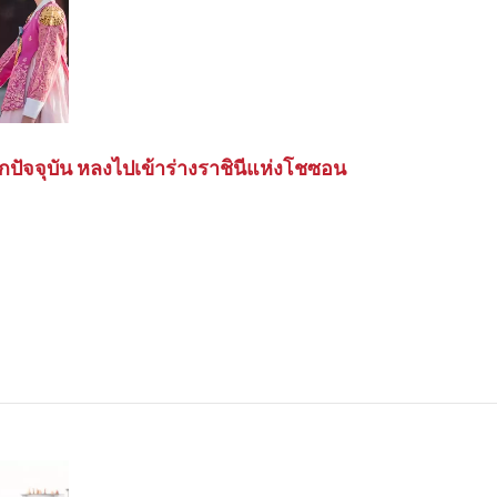
กปัจจุบัน หลงไปเข้าร่างราชินีแห่งโชซอน