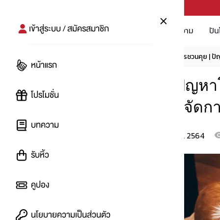
PUNPRO #MoreforLife
เข้าสู่ระบบ / สมัครสมาชิก
โปรโมชัน
บทความ
ปัน
หน้าแรก
บทความ
โปรชวนคุย
ปันโปรชวนคุย | ปั
หน้าแรก
ปันโปรชวนคุย | ปัญห
โปรโมชั่น
ไล่ เจอบ่อยแบบนี้ จัดกา
บทความ
10 พ.ย. 2564
โดย
:
imnat
รับหิ้ว
คูปอง
นโยบายความเป็นส่วนตัว