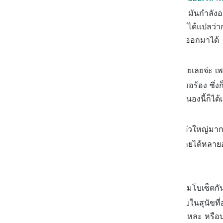
การฉี่สามารถแสดงออกได้ว่า มันกำลังอยู
ตัว การที่น้องฉี่ออกมา อาจไม่ได้แปลว่
ถ่ายไม่ได้ ก็เลยอาจจะมีการฉี่ออกมาได้
ร้องหงิงๆ
: อันนี้ต่อจากหงอยเลยจ่ะ
เราได้ว่า น้องกำลังอ้อนวอน ขอร้อง ซึ่
ให้เล่นด้วย หรือขออาหาร ทำนองนี้ก็ได้
กระโดดใส่
: หมาบางตัวที่ตัวใหญ่มาก
โดดใส่สามารถแปลความหมายได้หลายอย่างน
เราก็ได้
ไล่, กัด และเห่า
: มาเป็นคอมโบเซ็ตกั
ไล่ กัด เห่า แบบขบๆ (มักจะพบในสุนัขที
เพิ่งขึ้น อารมณ์หมั่นเขี้ยวนั่นแหละ หร