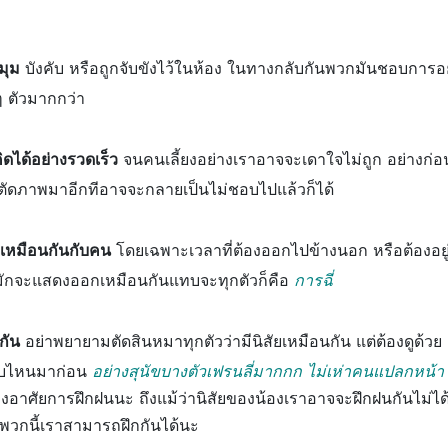
มุม
บังคับ หรือถูกจับขังไว้ในห้อง ในทางกลับกันพวกมันชอบการอยู
ๆ ตัวมากกว่า
ิดได้อย่างรวดเร็ว
จนคนเลี้ยงอย่างเราอาจจะเดาใจไม่ถูก อย่างก่อ
ตัดภาพมาอีกทีอาจจะกลายเป็นไม่ชอบไปแล้วก็ได้
กเหมือนกันกับคน
โดยเฉพาะเวลาที่ต้องออกไปข้างนอก หรือต้องอยู
น้องมักจะแสดงออกเหมือนกันแทบจะทุกตัวก็คือ
การฉี่
กัน
อย่าพยายามตัดสินหมาทุกตัวว่ามีนิสัยเหมือนกัน แต่ต้องดูด้วย
แบบไหนมาก่อน
อย่างสุนัขบางตัวเฟรนลี่มากกก ไม่เห่าคนแปลกหน้า
องอาศัยการฝึกฝนนะ ถึงแม้ว่านิสัยของน้องเราอาจจะฝึกฝนกันไม่ได
พวกนี้เราสามารถฝึกกันได้นะ