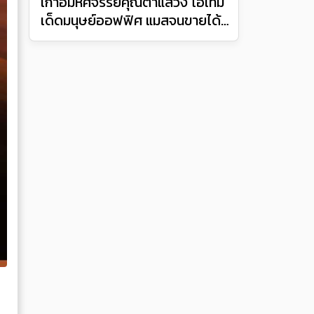
เก้าอี้มหัศจรรย์คุณตาแสวง ไอเทม
เด็ดมนุษย์ออฟฟิศ แมสจนขายได้
เดือนละ 3 หมื่นตัว!