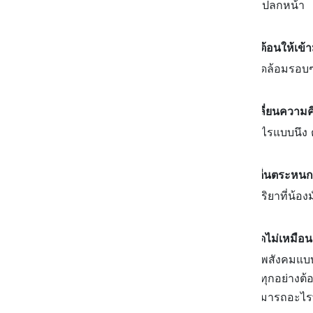
โดยเฉพาะอย่างยิ่งถ้าเป็นคนแปลกหน้า
น้องหมาจะไม่พอใจเมื่อถูกต้อนให้เข้า
ในพื้นที่โล่งๆ ได้มองสภาพแวดล้อมรอบ
น้องหมาเป็นสัตว์ที่มักจะเปลี่ยนความค
หน้านี้อาจจะเคยชอบให้ทำอะไรแบบนึง 
น้องหมาเป็นสัตว์ที่มีความตื่นตระหน
ในสถานที่ที่ไม่คุ้นเคย ซึ่งปฏิกริยาที่
น้องหมาแต่ละตัวมีความคิดไม่เหมือน
ว่าน้องถูกสอน หรืออยู่ในสภาพสังคม
เลย แม้กระทั่งโจร5555
ก็คือทุกอย่างต้
แต่เรื่องเซนส์ รวมถึงความสามารถอะไร