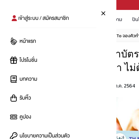
PUNPRO #MoreforLife
เข้าสู่ระบบ / สมัครสมาชิก
โปรโมชัน
บทความ
ปัน
หน้าแรก
บทความ
โปรสมาร์ท
How-To จองคิวทำบ
หน้าแรก
How-To จองคิวทำบัต
โปรโมชั่น
ง่ายและสะดวกกว่า ไม่ต้
บทความ
5 ต.ค. 2564
โดย
:
waranggg
รับหิ้ว
คูปอง
นโยบายความเป็นส่วนตัว