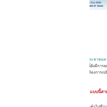
แต่อย่าเพิ่งตกใจไป
ถ้าหากทำบัตรประชาชนหา
ได้ภายใน 60 วัน
และที่สำคัญตอนนี้ยังมีการ
เป็นกรณีบัตรหาย, ต่ออายุบัตร หรือต้องการเปล
31 ธ.ค. 2564 เลย
ทำบัตรประชาชนใหม่ ช่วงโควิดแบบนี้สาม
สำหรับใครที่กำลังคิดว่าจะเดินดุ่มๆ เข้าไปท