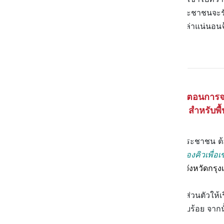
ช้าก่อน! เพราะตอนนี้การทำบัตรประชาชนจะรับเพ
ห้า บอกเลยว่าอาจได้กลับบ้านมือเปล่าแน่นอนจ
ยังไงมาดู !
ขั้นตอนการ
สำหรับพื
ในการจองคิวออนไลน์เพื่อทำบัตรประชาชน ต้อง
การจองคิวผ่านเว็บไซต์นี้
สามารถ
จองคิวเพื่อเ
กรุงเทพมหานคร
ถ้าอยู่ในเขตพื้นที่จังหวัด
เมื่อเข้าเว็บไซต์มาแล้ว กรอกข้อมูลส่วนตัวให้
และหมายเลขโทรศัพท์มือถือให้เรียบร้อย จาก