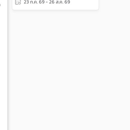
23 ก.ค. 69 - 26 ส.ค. 69
ง