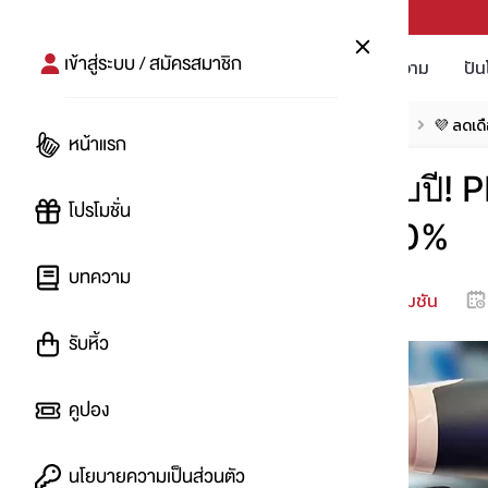
PUNPRO #MoreforLife
เข้าสู่ระบบ / สมัครสมาชิก
โปรโมชัน
บทความ
ปัน
หน้าแรก
โปรโมชัน
โปรลดแรง 50% up
💜 ลดเด
หน้าแรก
💜 ลดเดือดในรอบปี! 
โปรโมชั่น
เด็ดมาลดสูงสูง 50%
บทความ
หมดโปรโมชัน
โดย
:
JINFEB
รับหิ้ว
คูปอง
นโยบายความเป็นส่วนตัว