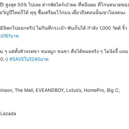
ี! สูงสุด 50% ไปเลย สารพัดไดร์เป่าผม ที่หนีบผม ที่โกนหนวดขอ
ญปีใหม่ก็ได้ หุหุ ซื้อเตรียมไว้ก่อน เดี๋ยวถึงตอนนั้นเขาไม่ลดนะ
กไปออกทริป ไม่กินที่กระเป๋า พับเก็บได้ กำลัง 1,000 วัตต์ จิ๋ว
ป161บาท
ม ๆ แต่ทั้งหัวจรดขา ขนจมูก ขนขา คือได้หมดจริง ๆ ไม่จ้อจี้ แถม
90.-)
#SAVEไป1240บาท
obinson, The Mall, EVEANDBOY, Lotus‘s, HomePro, Big C,
ะ Lazada