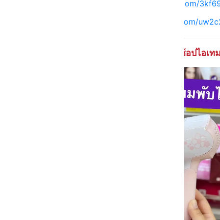
Shopee :
https://tinyurl.com/3kf6
Lazada :
https://tinyurl.com/uw2
ช้อปไอเทม 