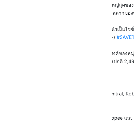
💙
PHILIPS
ลดขอบคุณลูกค้าครั้งใหญ่สุดของป
หนุ่ม ๆ ก็มาลดหมด หรือจะซื้อไว้จับฉลากของขวั
✨ สายเที่ยว สายพกพา เราขอแนะนำเป็นไซซ์มินิพ
แต่แจ๋วเด้อ เหลือ 329.- (ปกติ 490.-)
#SAVEไ
🧔🏻 หรือจะเป็นเครื่องโกนอเนกประสงค์ของหนุ่
ลดเยอะ ราคาดีมาก! เหลือ 1,250.- (ปกติ 2,4
🗓 1 - 11 พ.ย. 66
📍 ห้างสรรพสินค้าชั้นนำทั่วไป (Central, R
Power Buy และ Beautrium)
📱 สั่งซื้อออนไลน์ได้ที่ KONVY, Shopee แล