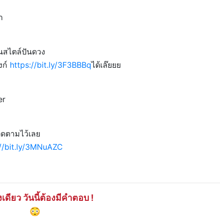
า
นสไตล์ปันดวง
งก์
https://bit.ly/3F3BBBq
ได้เล๊ยยย
er
ติดตามไว้เลย
://bit.ly/3MNuAZC
งเดียว วันนี้ต้องมีคำตอบ !
😳