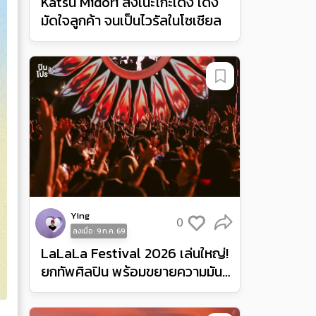
Katsu Midori ส่งเนะโกะเด้ง เด้ง
มัดใจลูกค้า จนเป็นไวรัลในโซเชียล
Ying
0
ลงเมื่อ : 9 ก.ค. 69
LaLaLa Festival 2026 เล่นใหญ่!
ยกทัพศิลปิน พร้อมขยายความมันส์
จากอินโดนีเซียสู่ฟิลิปปินส์