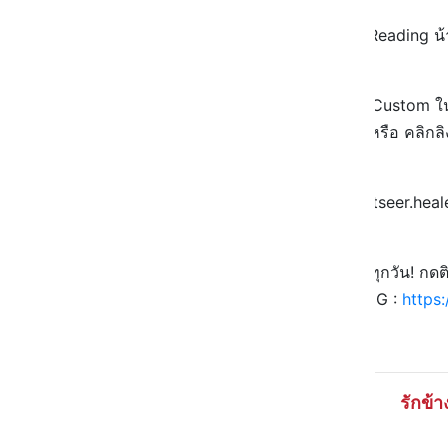
🔮 เป็นดวงแบบภาพรวม General Reading น้
📱 สั่งซื้อวอลเปเปอร์เสริมดวงแบบ Custom ใ
ทัก LINE : @punduangclub หรือ คลิกลิ
🧡 คำทำนาย ปันดวง x @blackcatseer.heal
🤩 ตามอ่านทริคสายมูที่ปันดวงได้ทุกวัน! กด
FB :
https://bit.ly/3kA0zR2
IG :
https
รักข้า