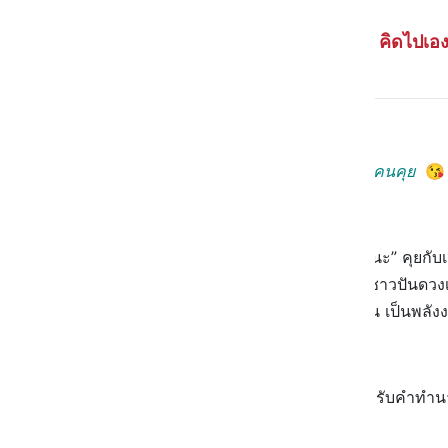
คิดไปเอ
ดวงความรักสไตล์คนแอบรัก หรือมีคนคุย

Pick a card “เขาคิดยังไงกับเรากันนะ” คุยกับเ
ปันทำหัวข้อเอาใจ กับเหล่า #สาวกชาวปันดวงเนี
ตอบเป็นไพ่ไปเลยแล้วกัน ทั้งนี้ ทั้งนั้น เป็น
Comment “รับคำทำนาย” หรือ “ไม่รับคำทำนา