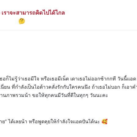
ง เราจะสามารถคิดไปได้ไกล
🤔

ธอก็ไม่รู้ว่าเธอมีใจ หรือเธอมีเน็ต เดาเธอไม่ออกซ้ากกที วันนี้แอด
่ยน ที่กำลังเป็นไอต้าวคลั่งรักกับใครคนนึง ถ้าเธอไม่บอก ก็เอาค
พลังงานภาพรวมน้า ขอให้ทุกคนมีวันที่ดีในทุกๆ วันนะคะ
ย” ได้เลยน้า
หรือพูดคุยให้กำลังใจแอดปันได้นะ 🥰