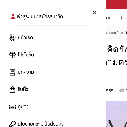
PUNPRO #MoreforLife
เข้าสู่ระบบ / สมัครสมาชิก
โปรโมชัน
บทความ
ปัน
หน้าแรก
บทความ
โปรอัพเดท
หน้าแรก
Pick a card “ เขาคิดยัง
โปรโมชั่น
แล้วคิดไปเอง จะถามตร
บทความ
ไพ่แล้วกัน
รับหิ้ว
14 ก.ย. 2565
โดย
:
Ying
คูปอง
นโยบายความเป็นส่วนตัว