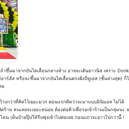
น ถ้าขึ้นมาจากบันไดเลื่อนกลางห้าง อาจจะเดินยาวนิส เพราะ Donk
ร์อัส หรือจะขึ้นมาจากบันไดเลื่อนตรงฝั่งบีทูเอส (ชั้นล่างสุด) ก็ไ
เลย
้างกว่าที่คิดไว้เยอะมาก ตอนแรกคิดว่าจะมาแบบมินิมอล ไม่ได้
ปิดร้าน คนเลยจะเยอะหน่อย ต้องต่อคิวเพื่อรอเข้าร้านเป็นกลุ่มนะ 
หน เห็นป้ายปุ๊ปให้รีบพุ่งเข้าไปต่อเลย ก่อนแถวจะยาวไปกว่านี้ !