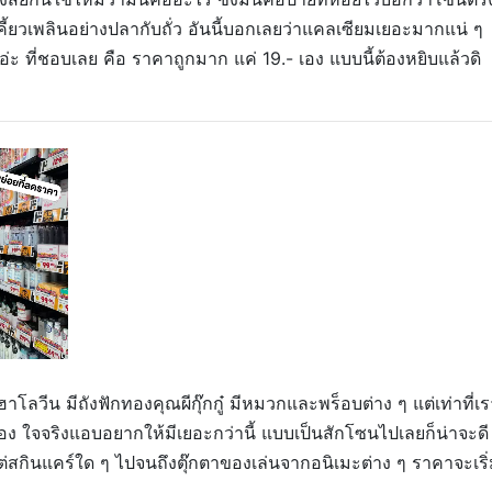
เคี้ยวเพลินอย่างปลากับถั่ว อันนี้บอกเลยว่าแคลเซียมเยอะมากแน่ ๆ
่ะ ที่ชอบเลย คือ ราคาถูกมาก แค่ 19.- เอง แบบนี้ต้องหยิบแล้วดิ
โลวีน มีถังฟักทองคุณผีกุ๊กกู๋ มีหมวกและพร็อบต่าง ๆ แต่เท่าที่เร
วเอง ใจจริงแอบอยากให้มีเยอะกว่านี้ แบบเป็นสักโซนไปเลยก็น่าจะดี
แต่สกินแคร์ใด ๆ ไปจนถึงตุ๊กตาของเล่นจากอนิเมะต่าง ๆ ราคาจะเริ