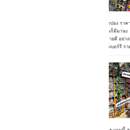
เข้ามาปุ๊ปสิ่งแรกที่เจอ คือ โซนกาชาปอง รา
หรือจะเป็นแมน ๆ หน่อย อย่างกันดั้มก็มีมานะ เร
ใกล้กันก็จะมีพวกของกินยอดฮิต ที่ขายดี อย่าง
ๆ ไหนจะคิทแคทรสมัทฉะกับสตรอว์เบอร์รี ราคา
เดินมาอีกนิดจะเจอกับป้ายห้อยเยอะ ๆ แบบนี้ ส