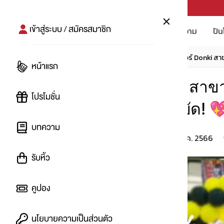
PUNPRO #MoreforLife
เข้าสู่ระบบ / สมัครสมาชิก
โปรโมชัน
บทความ
ปัน
หน้าแรก
บทความ
โปรเที่ยว
👀 พาทัวร์ Donki สา
หน้าแรก
👀 พาทัวร์ Donki สาข
โปรโมชั่น
ของเยอะ ช้อปสะบัด! 
บทความ
26 ต.ค. 2566
โดย
:
JINFEB
รับหิ้ว
คูปอง
นโยบายความเป็นส่วนตัว