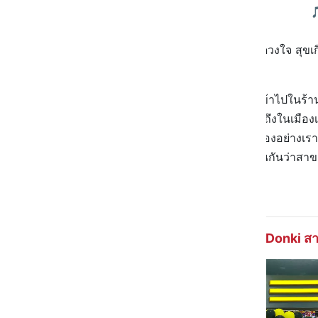

สุขดวงใจ สุขเ
💬 เป็นเพลงที่ได้ยินตั้งแต่ก้าวเท้าเข้าไปในร้านเ
มานานมากกก ปกติก็ต้องถ่อไปไกลถึงในเมืองเล
มาก ที่แฟชั่นไอส์แลนด์ ชาวชานเมืองอย่างเราแ
เป็นตัวแทนพาเพื่อน ๆ ไปส่องข้างในกันว่าสา
กันเลย~
มาเข้า Donki สา