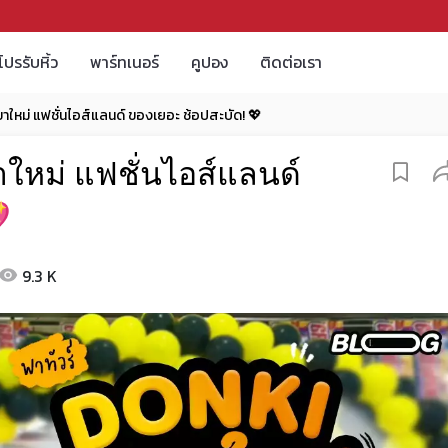
โปรรับหิ้ว
พาร์ทเนอร์
คูปอง
ติดต่อเรา
ขาใหม่ แฟชั่นไอส์แลนด์ ของเยอะ ช้อปสะบัด! 💖
าใหม่ แฟชั่นไอส์แลนด์

9.3 K