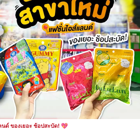
ลนด์ ของเยอะ ช้อปสะบัด! 💖