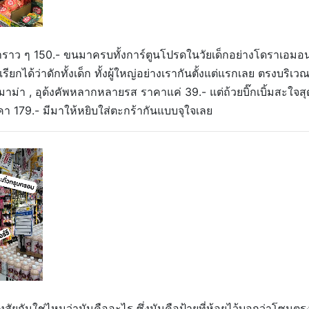
คาราว ๆ 150.- ขนมาครบทั้งการ์ตูนโปรดในวัยเด็กอย่างโดราเอมอ
ียกได้ว่าดักทั้งเด็ก ทั้งผู้ใหญ่อย่างเรากันตั้งแต่แรกเลย ตรงบริเว
มาม่า , อุด้งคัพหลากหลายรส ราคาแค่ 39.- แต่ถ้วยบิ๊กเบิ้มสะใจสุ
 179.- มีมาให้หยิบใส่ตะกร้ากันแบบจุใจเลย
งสัยกันใช่ไหมว่ามันคืออะไร ซึ่งมันคือป้ายที่ห้อยไว้บอกว่าโซนตร