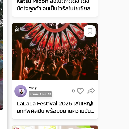
Katsu Midori ส่งเนะโกะเด้ง เด้ง
มัดใจลูกค้า จนเป็นไวรัลในโซเชียล
Ying
0
ลงเมื่อ : 9 ก.ค. 69
LaLaLa Festival 2026 เล่นใหญ่!
ยกทัพศิลปิน พร้อมขยายความมันส์
จากอินโดนีเซียสู่ฟิลิปปินส์