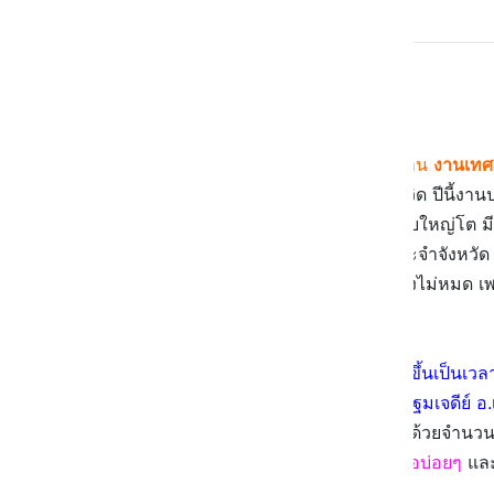
งานประจำปีของ จ.นครปฐม
😄
หลังจากที่
งานพระปฐมเจดีย์
หรืองาน
งานเทศ
สถานการณ์การระบาดของโรคโควิด ปีนี้งานป
เจดีย์นี้ก็จะจัดเป็นประจำทุกปี จัดแบบใหญ่โต ม
ของขายจัดเต็ม ทั้งของใช้ ของดีประจำจังหวัด
เพลิน อิ่มบุญและอิ่มท้องแน่นอน ยังไม่หมด
นะฮะ
สำหรับงานงานพระปฐมเจดีย์
จะจัดขึ้นเป็นเวล
ปฐมเจดีย์ ราชวรมหาวิหาร ต.พระปฐมเจดีย์ อ
ครอบครัว หรือจะชวนแฟนก็ไม่ขัด ด้วยจำนวนคนที
ดูแลตัวเองให้ดี
สวมหน้ากาก ล้างมือบ่อยๆ
และ
กันด้วยนะฮะ