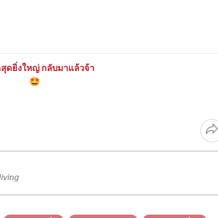
สุดยิ่งใหญ่ กลับมาแล้วจ้า
🤩
𝘬𝘪𝘯𝘨 • 𝘍𝘳𝘦𝘦𝘥𝘪𝘷𝘪𝘯𝘨