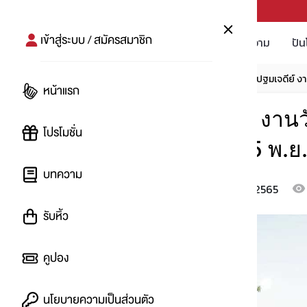
PUNPRO #MoreforLife
เข้าสู่ระบบ / สมัครสมาชิก
โปรโมชัน
บทความ
ปัน
หน้าแรก
บทความ
โปรเที่ยว
งานพระปฐมเจดีย์ งานว
หน้าแรก
งานพระปฐมเจดีย์ งานว
โปรโมชั่น
แบบอัดแน่น เริ่ม 5 พ.ย. 
บทความ
30 ก.ย. 2565
โดย
:
Ying
รับหิ้ว
คูปอง
นโยบายความเป็นส่วนตัว