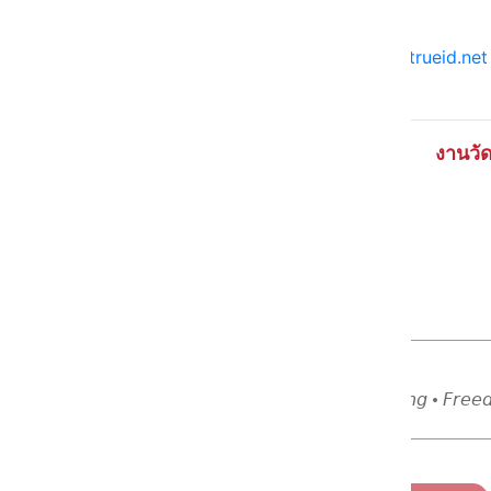
📌 แหล่งข้อมูลอ้างอิง >>>
travel.trueid.net
งานวัด
โดย
Ying
ฺ𝘉𝘰𝘰𝘬 • 𝘊𝘰𝘧𝘧𝘦𝘦 • 𝘞𝘢𝘭