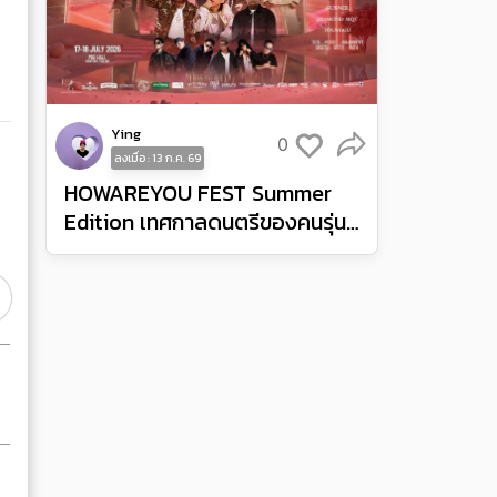
Ying
0
ลงเมื่อ : 13 ก.ค. 69
HOWAREYOU FEST Summer
Edition เทศกาลดนตรีของคนรุ่น
ใหม่ ยกไวบส์เฟสติวัลและปาร์ตี้มา
ไว้ที่ MGI Hall