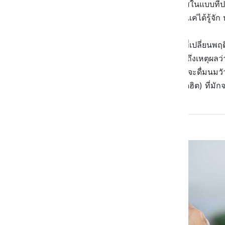
พวกเรา ต้องปรับตัวให้เข้ากับกระแสในแบบที่ปฎ
นมทางเลือกซะทีเดียว แต่อย่างน้อยแค่ได้รู้จัก
แต่ในขณะเดียวกัน ก็มีคนบางกลุ่มที่เปลี่ยนพ
แบบที่
ไปแล้วไปลับ
เลยก็มี ถ้าถามถึงเหตุผลว
เลย ก็คือ ก็เพราะว่าพวกเค้าไม่คิดที่จะดื่มน
แรก (และดูเหมือนจะเป็นเหตุผลยอดฮิต) ที่มักจะถ