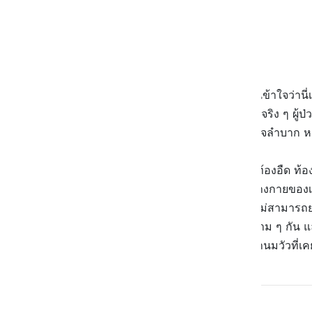
ท้องอืด ท้องเฟ้อ ท้องเสีย
อาหารไม่ย่อย
ซึ่งเจ้าอาการเหล่านี้ ทำให้หลายคนเข้าใจว่า
ผิด
เพราะถ้าเราพูดถึงโรคแพ้นมวัวจริง ๆ ผู้ป่วยท
อาการอาเจียนหลังจากดื่มนม หายใจลำบาก หาย
แต่ถ้าใครที่มีอาการอาหารไม่ย่อย ท้องอืด ท้
อยู่ในนม ที่มีเยอะจนเกินไป ทำให้ร่างกายขอ
ลำไส้ที่แปรปรวน หรือ IBS ที่ลำไส้ไม่สามาร
คนที่เป็นเริ่มส่ายหัวให้กับนมวัวไปตาม ๆ กัน แล
เกิดมาเพื่อพวกเค้าเหล่านั้น มากกว่านมวัวที่เค