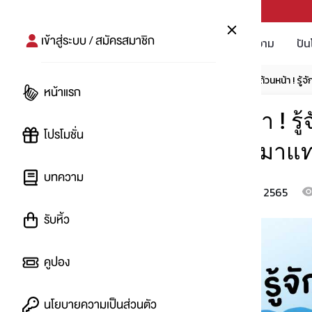
PUNPRO #MoreforLife
เข้าสู่ระบบ / สมัครสมาชิก
โปรโมชัน
บทความ
ปัน
หน้าแรก
บทความ
โปรกิน
โดนตกกันถ้วนหน้า ! รู้
หน้าแรก
โดนตกกันถ้วนหน้า ! รู
โปรโมชั่น
กระแสรองที่กำลังมาแทน
บทความ
10 ส.ค. 2565
โดย
:
imnat
รับหิ้ว
คูปอง
นโยบายความเป็นส่วนตัว