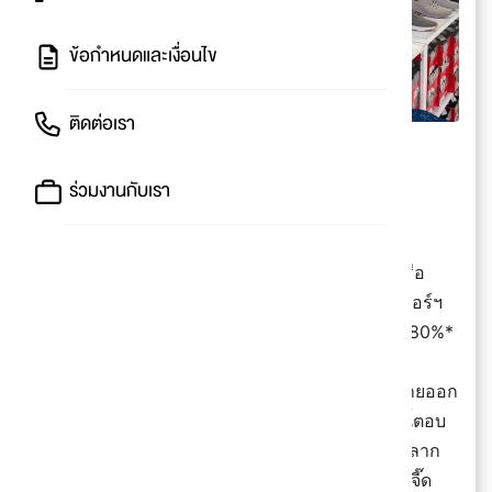
ข้อกำหนดและเงื่อนไข
ติดต่อเรา
Skechers สูงสุด 80%*
ร่วมงานกับเรา
🤩 Skechers ลดเหมาลาน
👀 ชาวรังสิตคนไหนกำลังมองหารองเท้าคู่ใหม่ หรือ
อยากอัปเดตลุคด้วยไอเทมใส่สบาย ๆ แวะมาที่ฟิวเจอร์ฯ
เลย Skechers เขาเหมาลานเซล ลดเดือด ๆ สูงสุด 80%*
😌 มาครบทั้งเสื้อผ้า รองเท้า และ Accessories สายออก
กำลังกาย หรือสายแต่งตัวเน้นความสบาย แบรนด์นี้ตอบ
โจทย์! วัสดุเขาน้ำหนักเบา ระบายอากาศดี ดีไซน์หลาก
หลาย แถมราคาเข้าถึงง่าย อย่างรองเท้าใส่วิ่งสีเจ็บจี๊ด