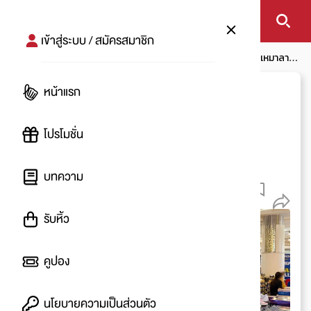
เข้าสู่ระบบ / สมัครสมาชิก
หน้าแรก
โปรโมชัน
โปรลดแรง 50% up
Skechers ลดเหมาลาน
สูงสุด 80%*
หน้าแรก
Skechers ลดเหมาลาน
สูงสุด 80%*
โปรโมชั่น
โดย
:
Ying
บทความ
1.4 K
รับหิ้ว
คูปอง
นโยบายความเป็นส่วนตัว