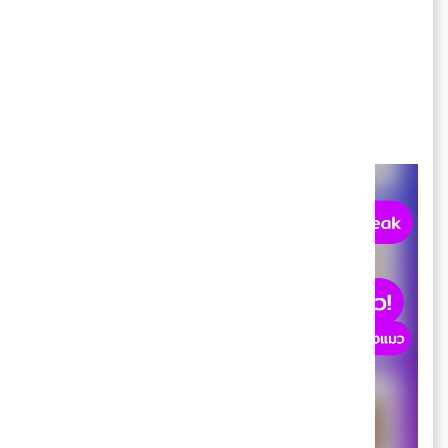
🐈 Meow Talk
IOS :
https://apps.apple.com/.../meowtalk-
cat.../id1524038030...
Android
:
https://play.google.com/store/apps/details...