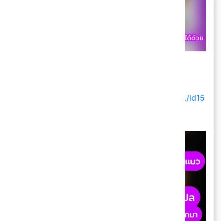
🐈 CatSpeak
IOS
:
https://apps.apple.com/.../%E0%B9%81%E0.../id15
06407647...