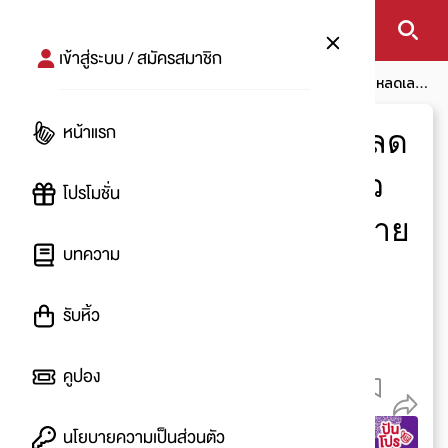
เข้าสู่ระบบ / สมัครสมาชิก
หน้าแรก
บทความ
โปรสมาร์ท
อยากคุยกับน้องรู้เรื่อง โหลดเลย!
6 แอปแปลภาษาแมว ตอบโจทย์เหล่าทาสทั้งหลายจ้า
หน้าแรก
อยากคุยกับน้องรู้เรื่อง โหลด
เลย! 6 แอปแปลภาษาแมว
โปรโมชั่น
ตอบโจทย์เหล่าทาสทั้งหลาย
บทความ
จ้า
รับหิ้ว
โดย
:
Eyee
10 ส.ค. 2564
คูปอง
56.8 K
นโยบายความเป็นส่วนตัว