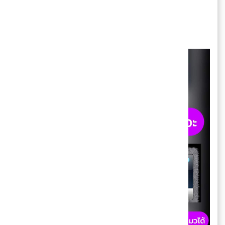
🐈 Translator
IOS :
https://apps.apple.com/.../cat-
translator.../id1251624724...