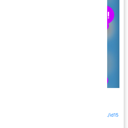
🐈 Cat Translator
IOS
:
https://apps.apple.com/.../%E0%B9%81%E0.../id15
61965800...