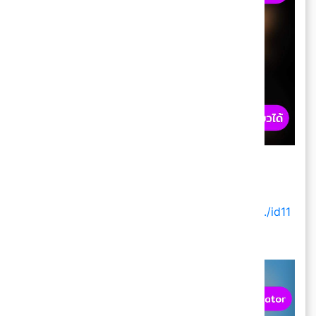
🐈 แปลภาษาแมว
IOS
:
https://apps.apple.com/.../%E0%B9%81%E0.../id11
25847588...