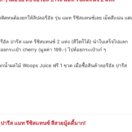
ามติดทนต้องยกให้ลิปลอรีอัล รุ่น แมท รีซิสแทนซ์เลย เม็ดสีแน่น แต่
ลอรีอัล ปารีส แมท รีซิสแทนซ์ 2 แท่ง (สีใดก็ได้) นำใบเสร็จไปแลก
ยกระเป๋า cherry (มูลค่า 199.-) ไปห้อยกระเป๋าเก๋ ๆ
น้ำผลไม้ Woops Juice ฟรี 1 ขวด เมื่อซื้อสินค้าลอรีอัล ปารีส
ล ปารีส แมท รีซิสแทนซ์ สีสวยมู้ดดี้มาก!