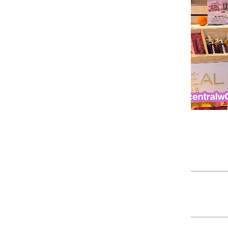
โดย
JINFEB
🍀💜