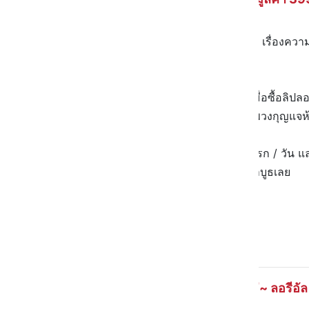
💬
ลิปแมทตัวฮิต ที่ ณิชา-เบคกี้ ใช้! เรื่องคว
ลนด์ง่าย สีน่ารัก 10/10 พร้อมเสิร์ฟ!
🍒 ตอนนี้เค้ามีบูธ ของแจกเพียบ! เมื่อซื้อลิป
ด่วน สำหรับ 200 คนแรก รับเพิ่ม! พวงกุญแจห้อ
🤩 และพิเศษ! สำหรับ 15 ออเดอร์แรก / วัน แลก
ครบ 750.- มาลองเทสสีกันได้ที่หน้าบูธเลย
🗓️ 29 พ.ค. 68 - 4 มิ.ย. 68
📍 Watsons สาขาเซ็นทรัลเวิลด์
ลิปรุ่นใหม่~ ลอรีอั