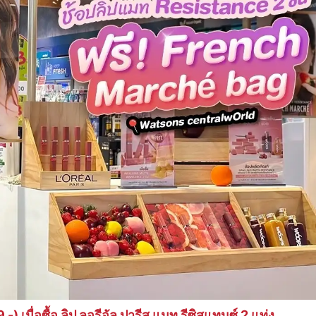
 เมื่อซื้อ ลิป ลอรีอัล ปารีส แมท รีซิสแทนซ์ 2 แท่ง