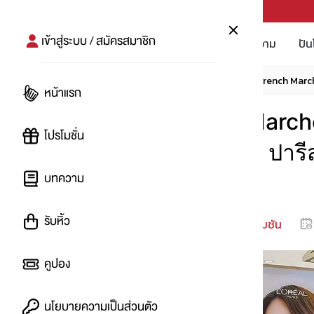
PUNPRO #MoreforLife
เข้าสู่ระบบ / สมัครสมาชิก
โปรโมชัน
บทความ
ปัน
หน้าแรก
โปรโมชัน
โปรห้าง
💄 ฟรี! French Marché
หน้าแรก
💄 ฟรี! French March
โปรโมชั่น
เมื่อซื้อ ลิป ลอรีอัล ปา
บทความ
แท่ง
รับหิ้ว
หมดโปรโมชัน
โดย
:
JINFEB
คูปอง
นโยบายความเป็นส่วนตัว