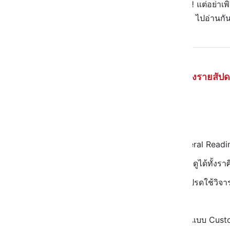
วีคนี้มีหลายวันที่มีเรื่องให้ต้องระวัง‼️ แต่อย่าเ
นั้นขึ้นอยู่กับตัวเราเองด้วยค่ะ ไปค่ะ ไปอ่านกั
| ปันดวง ดวงรายสัปดา
| ปันดวง ทริค
เป็นดวงแบบภาพรวม General Readin
ดูดวงแบบโหราศาสตร์ไทย ดูได้ทั้งรา
เป็นความเชื่อส่วนบุคคล โปรดใช้ว
📱 อยากสั่งวอลเปเปอร์อัปเกรดดวงแบบ Cust