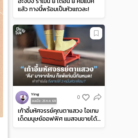
ฮะจิบัง ราเมน 8 เดือน 8 คัมแบค
แล้ว ทางนี้พร้อมเป็นหัวแถวละ!
Ying
0
ลงเมื่อ : 25 ก.ค. 69
เก้าอี้มหัศจรรย์คุณตาแสวง ไอเทม
เด็ดมนุษย์ออฟฟิศ แมสจนขายได้
เดือนละ 3 หมื่นตัว!