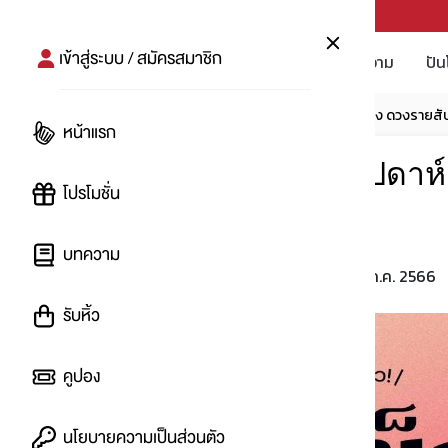
PUNPRO #MoreforLife
เข้าสู่ระบบ / สมัครสมาชิก
โปรโมชัน
บทความ
ปัน
หน้าแรก
บทความ
โปรชวนคุย
ปันดวง ดวงรายสัปด
หน้าแรก
ปันดวง ดวงรายสัปดาห์ต
โปรโมชั่น
3-9 ก.ค. 66
บทความ
2 ก.ค. 2566
โดย
:
wacheese
รับหิ้ว
คูปอง
นโยบายความเป็นส่วนตัว