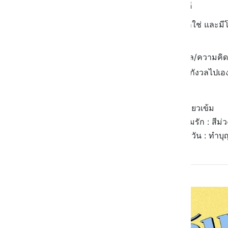
สุขภาพ : สมบูรณ์แข็งแรงดี
คนโสด : จะได้เจอคนที่รู้สึกใช่ และม
ความสัมพันธ์ด้วยน้า
คนมีแฟน : ระวังความกังวล/ความคิดขอ
ระยะนี้อย่าคิดมากและอย่าไปกังวลไปเอง
สีอัปเกรดดวงประจำคนเกิดวัน : สีเขียวเข้ม
สีอัปเกรดดวงการงาน/การเงิน/ความรัก : สีม่ว
How to อัปเกรดดวง/ไอเทม ประจำวัน : ทำบุ