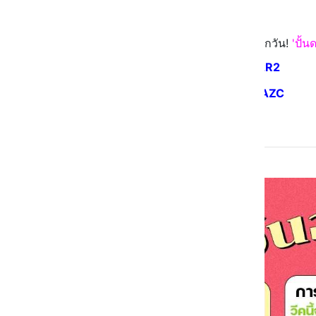
Add LINE :
@punduangclub
)
🔮 ตามอ่านทริคสายมูที่ปันดวงได้ทุกวัน!
'ปั้น
FB :
https://bit.ly/3kA0zR2
IG :
https://bit.ly/3MNuAZC