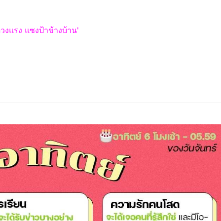
ดวงแรง แซงป้าข้างบ้าน'