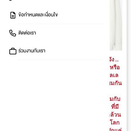
ข้อกำหนดและเงื่อนไข
ติดต่อเรา
ร่วมงานกับเรา
หน้าหนาวนี้อยากจะได้เสื้อน่ารักๆใส่บ้างจัง ..
เพื่อนคนไหนที่กำลังมองหาเสื้อสเวตเตอร์หรือ
เสื้อยืดเรียบง่ายแต่ดูดี ปันโปร party มีคอลเล
คชั่นใหม่จากยูนิโคล่มาให้เพื่อนๆได้เลือกชมกัน
กับคอลเลคชั่น
KAWS x PEANUTS
คราวนี้ยังคงมาพร้อมกับ
ไอเท็มสุดฮิต สำหรับผู้ชาย ผู้หญิง และเด็ก ที่มี
ลายสนูปปี้ซึ่งถูกออกแบบโฉมใหม่ด้วยสีดำล้วน
สุดคูล โดยจะเริ่มวางจำหน่ายพร้อมกันทั่วโลก
ในเดือนพฤศจิกายนนี้เป็นต้นไป ลายจะน่ารักแค่