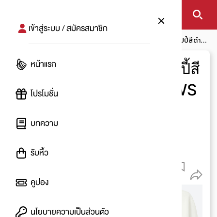
เข้าสู่ระบบ / สมัครสมาชิก
หน้าแรก
บทความ
โปรสายแฟ
น่ารักเกินห้ามใจ เสื้อสนูปปี้สีดำสุด
คูลจากยูนิโคล่ KAWS x PEANUTS
หน้าแรก
น่ารักเกินห้ามใจ เสื้อสนูปปี้สี
ดำสุดคูลจากยูนิโคล่ KAWS
โปรโมชั่น
x PEANUTS
บทความ
โดย
:
plowhy
รับหิ้ว
6 พ.ย. 2560
2.0 K
คูปอง
นโยบายความเป็นส่วนตัว