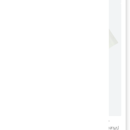
สำหรับ KAWS x PEANUTS ในคอลเลคชั่นแรกนั้น
ถือว่ากระแสตอบรับดีมาก เนื่องจากลายกราฟิกของสนูป