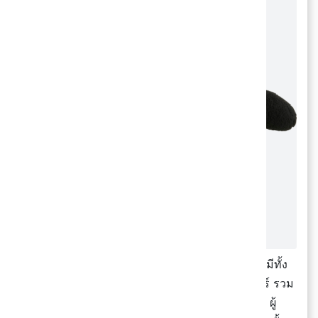
สำหรับคอลเลคชั่นที่สองของ KAWS x PEANUTS มีทั้ง
เสื้อยืด UT , เสื้อฮู้ดผ้าสเวตแขนขาว , เสื้อสเวตเตอร์ รวม
ถึงตุ๊กตาสนูปปี้ไซส์ใหญ่และไซส์เล็ก มีทั้งของผู้ชาย ผู้