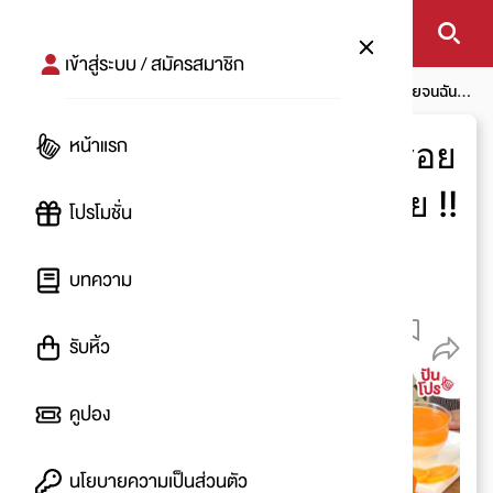
เข้าสู่ระบบ / สมัครสมาชิก
หน้าแรก
บทความ
โปรกิน
สารพัดสูตรเด็ดเมนูส้ม อร่อยจนฉันนี่
ร้องอ้ายยยเลยยยย !!
หน้าแรก
สารพัดสูตรเด็ดเมนูส้ม อร่อย
จนฉันนี่ร้องอ้ายยยเลยยยย !!
โปรโมชั่น
โดย
:
Belt
บทความ
13 พ.ค. 2563
1.6 K
รับหิ้ว
คูปอง
นโยบายความเป็นส่วนตัว