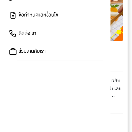
ข้อกำหนดและเงื่อนไข
ติดต่อเรา
รวม 9 ช่อง Youtube
ร่วมงานกับเรา
สอนทำเมนูส้มหยุด น่ากินเวอร์!!
อร่อยสดชื่นดับร้อนไปเลยจ้าา
💬 ใครไม่หยุด ส้มหยุดละค่ะจุดนี้...แอดรวมเมนูเกี่ยวกับ
ส้มมาไว้ให้ เผื่อใครอินจัดจะได้ทำกินอยู่บ้านง่ายๆ ไปเลย
สาวสังคมแบบเราก็ต้องทันเทรนด์แม่สิตางค์อะค่าา ~
💌 cr : Youtube (link ใต้ภาพน้า)
หยุด ไม่หยุด แอดไม่รู้
แต่ที่รู้ๆ คือฟินสุดจนหยุดไม่ได้แล้ววว