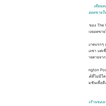
เทียนห
คือ ไอเทมที่สร้างยอดขายให้
นี่คือข้อมูลที่ไม่เกินจริงจากบทความของ The
Bath & Body Works ที่สามารถสร้างยอดขายให้
ปฏิเสธไม่ได้เลยว่าในช่วงที่โควิดระบาดแรกๆ เม
ในบ้านอย่างช่วยไม่ได้ เศรษฐกิจก็ซบเซา แต่เชื
ได้ท่ามกลางแบรนด์อื่นๆ ที่ต่างล้มหายตายจา
และจากการสำรวจของ
The Washington Post
พบว่ากลยุทธ์อันแข็งแกร่งของแบรนด์ที่ไม่มีใ
เหมาะสมกับราคา และการใช้โปรโมชันเพื่อดึงดูดล
ของลูกค้าได้เป็นอย่างดี
"ลูกค้าที่เดินเข้ามาในร้านขอ