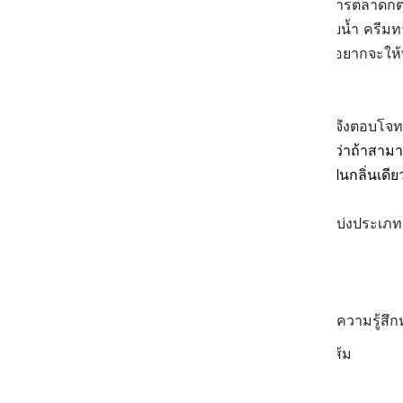
สินค้าเองหรือการทดลองนำมาทำการตลาดก็ตา
ตกหลุมพรางกลิ่นหอมๆ จากเจลอาบน้ำ ครีมท
กลิ่นหอมติดตัวแล้ว ก็ไม่แปลกที่เราอยากจะให้
กัน
เพราะฉะนั้น Bath & Body Works จึงตอบโจท
ภัณฑ์หอมๆ ได้ครบทั้งหมด
เรียกได้ว่าถ้าสา
คนๆ นั้นจะซื้อผลิตภัณฑ์ตัวอื่นๆ ที่เป็นกลิ่นเดี
โดยปัจจุบัน Bath & Body Works แบ่งประเภทก
Fruit กลิ่นผลไม้
Floral กลิ่นดอกไม้
Exotic กลิ่นแปลกใหม่ที่ให้ความรู้ส
Citrus กลิ่นของพืชตระกูลส้ม
Fresh กลิ่นสดชื่น