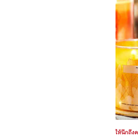
| เพราะว่ากลิ่นหอมๆ มักจะชวนให้นึกถึ