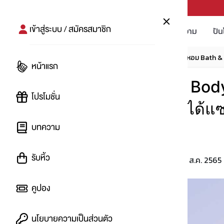
PUNPRO #MoreforLife
เข้าสู่ระบบ / สมัครสมาชิก
โปรโมชัน
บทความ
ปัน
หน้าแรก
บทความ
โปรสายแฟ
เทียนหอม Bath & 
หน้าแรก
เทียนหอม Bath & Body
โปรโมชั่น
ทำไมถึงกวาดรายได้แซง
บทความ
ถึง 40 ไตรมาส
รับหิ้ว
23 ส.ค. 2565
โดย
:
waranggg
คูปอง
นโยบายความเป็นส่วนตัว